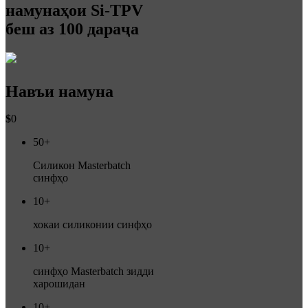
намунаҳои Si-TPV
беш аз 100 дараҷа
Навъи намуна
$
0
50+
Силикон Masterbatch
синфҳо
10+
хокаи силиконии синфҳо
10+
синфҳо Masterbatch зидди
харошидан
10+