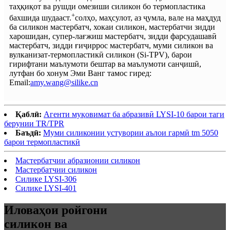
таҳқиқот ва рушди омезиши силикон бо термопластика
+
бахшида шудааст.
солҳо, маҳсулот, аз ҷумла, вале на маҳдуд
ба силикон мастербатч, хокаи силикон, мастербатчи зидди
харошидан, супер-лағжиш мастербатч, зидди фарсудашавӣ
мастербатч, зидди ғиҷиррос мастербатч, муми силикон ва
вулканизат-термопластикӣ силикон (Si-TPV), барои
гирифтани маълумоти бештар ва маълумоти санҷишӣ,
лутфан бо хонум Эми Ванг тамос гиред:
Email:
amy.wang@silike.cn
Қаблӣ:
Агенти муқовимат ба абразивӣ LYSI-10 барои таги
берунии TR/TPR
Баъдӣ:
Муми силиконии устувории аълои гармӣ tm 5050
барои термопластикӣ
Мастербатчии абразионии силикон
Мастербатчии силикон
Силике LYSI-306
Силике LYSI-401
Иловаҳои ройгони
силикон ва