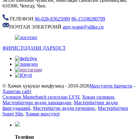
№336 хиёбони Чуансин, Минтақаи саноатии Цинбайцзян,
610300, Ченгду, Чин.
ТЕЛЕФОН
86-028-83625089
86-15108280799
ПОЧТАИ ЭЛЕКТРОНӢ
amy.wang@silike.cn
ФИРИСТОДАНИ ДАРХОСТ
© Ҳамаи ҳуқуқҳо маҳфузанд - 2010-2026
Маҳсулоти барҷаста
-
Харитаи сайт
Силикон Masterbatch силсилаи LYSI
,
Хокаи силикон
,
Мастербатчии зидди харошидан
,
Мастербатчии зидди
фарсудашавӣ
,
Мастербатчи зидди ғиҷиррос
,
Мастербатчии
Super Slip
,
Ҳамаи маҳсулот
Телефон