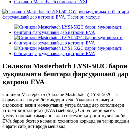
Силикон Masterbatch силсилаи LYSI
Силикон Masterbatch LYSI-502C барои
муқовимати бештари фарсудашавӣ дар
қатрони EVA
Силикон Мастербатч (Siloxane Masterbatch) LYSI-502C як
формулаи гранулӣ бо миқдори хеле баланди полимери
силоксани вазни молекулавии ултра баланд дар сополимери
этилен-винилацетат (EVA) мебошад. Он ба таври васеъ
ҳамчун иловаи самаранок дар системаи қатрони мувофиқ бо
EVA барои беҳтар кардани хосиятҳои коркард ва тағир додани
сифати сатҳ истифода мешавад.