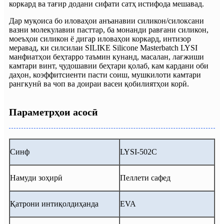
коркард ва тағир додани сифати сатҳ истифода мешавад.
Дар муқоиса бо иловаҳои анъанавии силикон/силоксани
вазни молекулавии пасттар, ба монанди равғани силикон,
моеъҳои силикон ё дигар иловаҳои коркард, интизор
меравад, ки силсилаи SILIKE Silicone Masterbatch LYSI
манфиатҳои беҳтарро таъмин кунанд, масалан, лағжиши
камтари винт, ҷудошавии беҳтари қолаб, кам кардани оби
даҳон, коэффитсиенти пасти соиш, мушкилоти камтари
рангкунӣ ва чоп ва доираи васеи қобилиятҳои корӣ.
Параметрҳои асосӣ
Синф
LYSI-502C
Намуди зоҳирӣ
Пеллети сафед
Қатрони интиқолдиҳанда
EVA