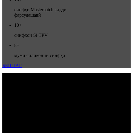
синфҳо Masterbatch зидди
фарсудашавӣ
10+
синфҳои Si-TPV
8+
муми силиконии синфҳо
БЕШТАР