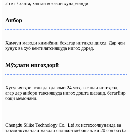
25 кг / халта, халтаи коғазии ҳунармандӣ
Анбор
Ҳамчун маводи кимиёвии бехатар интиқол диҳед. Дар ҷои
хунук ва хуб вентилятсияшуда нигоҳ доред.
Мӯҳлати нигоҳдорӣ
Хусусиятҳои аслӣ дар давоми 24 моҳ аз санаи истеҳсол,
агар дар анбори тавсияшуда нигоҳ дошта шаванд, бетағйир
боқӣ мемонанд.
Chengdu Silike Technology Co., Ltd як истеҳсолкунанда ва
таъминкунандаи маводи силикон мебошад, ки 20 сол боз ба