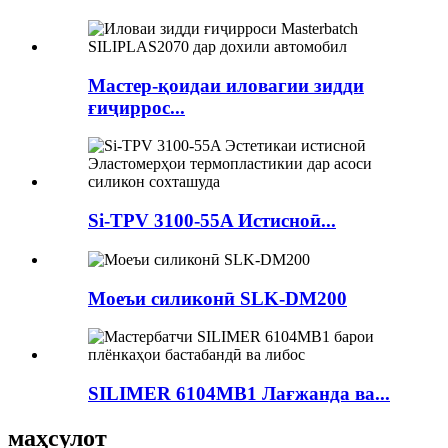
Мастер-қоидаи иловагии зидди
ғиҷиррос...
Si-TPV 3100-55A Истисноӣ...
Моеъи силиконӣ SLK-DM200
SILIMER 6104MB1 Лағжанда ва...
маҳсулот