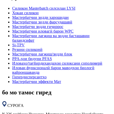
Силикон Masterbatch силсилаи LYSI
Хокаи силикон
Мастербатчии зидди харошидан
Мастербатчии зидди фарсудашавӣ
Мастербатчи зидди ғиҷиррос
Мастербатчии иловагӣ барои WPC
Мастербатчии лағжиш ва зидди басташавии
баландсифат
Si-TPV
Резини силиконӣ
Мастербатчии лағжиш/зидди блок
PPA-ҳои бидуни PFAS
Иловаҳо/тағйирдиҳандаҳои силоксани сополимерӣ
Иловаи функсионалӣ барои маводҳои биологӣ
вайроншаванда
Гипердисперсантҳо
Мастербатчии эффекти Мат
бо мо тамос гиред
СУРОҒА