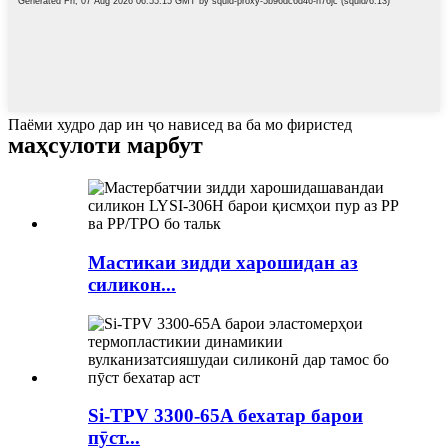
Паёми худро дар ин ҷо нависед ва ба мо фиристед
маҳсулоти марбут
Мастикаи зидди харошидан аз
силикон...
Si-TPV 3300-65A бехатар барои
пӯст...