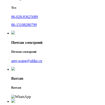
Тел
86-028-83625089
86-15108280799
Почтаи электронӣ
Почтаи электронӣ
amy.wang@silike.cn
Ватсап
Ватсап