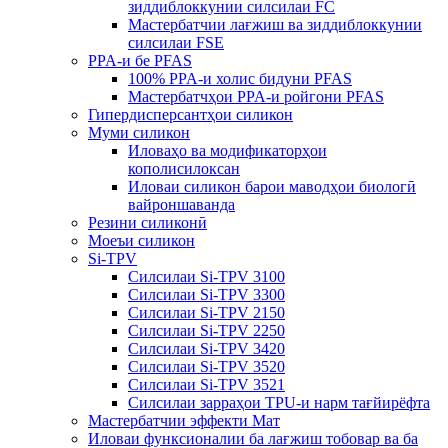
зиддиблоккунии силсилаи FC
Мастербатчии лағжиш ва зиддиблоккунии
силсилаи FSE
PPA-и бе PFAS
100% PPA-и холис бидуни PFAS
Мастербатчҳои PPA-и ройгони PFAS
Гипердисперсантҳои силикон
Муми силикон
Иловаҳо ва модификаторҳои
кополисилоксан
Иловаи силикон барои маводҳои биологӣ
вайроншаванда
Резини силиконӣ
Моеъи силикон
Si-TPV
Силсилаи Si-TPV 3100
Силсилаи Si-TPV 3300
Силсилаи Si-TPV 2150
Силсилаи Si-TPV 2250
Силсилаи Si-TPV 3420
Силсилаи Si-TPV 3520
Силсилаи Si-TPV 3521
Силсилаи зарраҳои TPU-и нарм тағйирёфта
Мастербатчии эффекти Мат
Иловаи функсионалии ба лағжиш тобовар ва ба