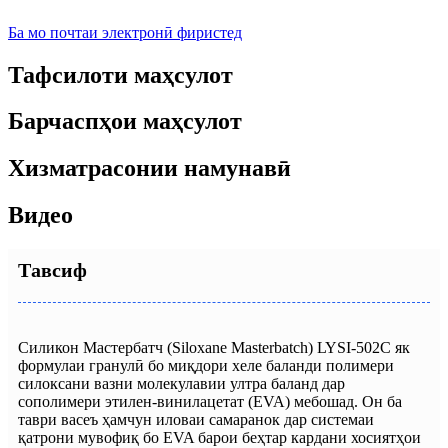
Ба мо почтаи электронӣ фиристед
Тафсилоти маҳсулот
Барчаспҳои маҳсулот
Хизматрасонии намунавӣ
Видео
Тавсиф
Силикон Мастербатч (Siloxane Masterbatch) LYSI-502C як
формулаи гранулӣ бо миқдори хеле баланди полимери
силоксани вазни молекулавии ултра баланд дар
сополимери этилен-винилацетат (EVA) мебошад. Он ба
таври васеъ ҳамчун иловаи самаранок дар системаи
қатрони мувофиқ бо EVA барои беҳтар кардани хосиятҳои