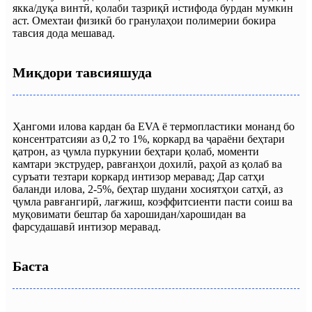
якка/дуқа винтӣ, қолаби тазриқӣ истифода бурдан мумкин
аст. Омехтаи физикӣ бо гранулаҳои полимерии бокира
тавсия дода мешавад.
Миқдори тавсияшуда
Ҳангоми илова кардан ба EVA ё термопластики монанд бо
консентратсияи аз 0,2 то 1%, коркард ва ҷараёни беҳтари
қатрон, аз ҷумла пуркунии беҳтари қолаб, моменти
камтари экструдер, равғанҳои дохилӣ, раҳоӣ аз қолаб ва
суръати тезтари коркард интизор меравад; Дар сатҳи
баланди илова, 2-5%, беҳтар шудани хосиятҳои сатҳӣ, аз
ҷумла равғангирӣ, лағжиш, коэффитсиенти пасти соиш ва
муқовимати бештар ба харошидан/харошидан ва
фарсудашавӣ интизор меравад.
Баста