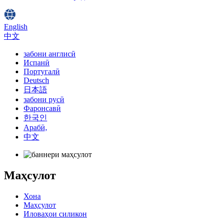
English
中文
забони англисӣ
Испанӣ
Португалӣ
Deutsch
日本語
забони русӣ
Фаронсавӣ
한국인
Арабӣ,
中文
Маҳсулот
Хона
Маҳсулот
Иловаҳои силикон