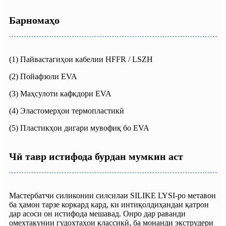
Барномаҳо
(1) Пайвастагиҳои кабелии HFFR / LSZH
(2) Пойафзоли EVA
(3) Маҳсулоти кафкдори EVA
(4) Эластомерҳои термопластикӣ
(5) Пластикҳои дигари мувофиқ бо EVA
Чӣ тавр истифода бурдан мумкин аст
Мастербатчи силиконии силсилаи SILIKE LYSI-ро метавон
ба ҳамон тарзе коркард кард, ки интиқолдиҳандаи қатрон
дар асоси он истифода мешавад. Онро дар раванди
омехтакунии гудохтаҳои классикӣ, ба монанди экструдери