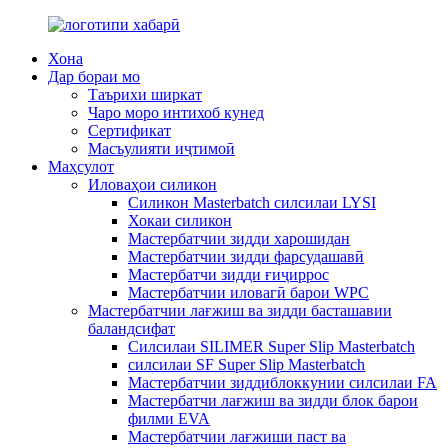
Хона
Дар бораи мо
Таърихи ширкат
Чаро моро интихоб кунед
Сертификат
Масъулияти иҷтимоӣ
Маҳсулот
Иловаҳои силикон
Силикон Masterbatch силсилаи LYSI
Хокаи силикон
Мастербатчии зидди харошидан
Мастербатчии зидди фарсудашавӣ
Мастербатчи зидди ғиҷиррос
Мастербатчии иловагӣ барои WPC
Мастербатчии лағжиш ва зидди басташавии
баландсифат
Силсилаи SILIMER Super Slip Masterbatch
силсилаи SF Super Slip Masterbatch
Мастербатчии зиддиблоккунии силсилаи FA
Мастербатчи лағжиш ва зидди блок барои
филми EVA
Мастербатчии лағжиши паст ва