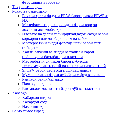
фарсудашавӣ тобовар
Таҳқиқот ва рушд
Роҳҳо ва барномаҳо
Роҳҳои ҳалли бидуни PFAS барои риояи PPWR-и
ИА
Masterbatch зидди харошидан барои корҳои
дохилии автомобилҳо
Иловаҳо ва ҳалли тағйирдиҳандаҳои сатҳӣ барои
коркарди силикон барои сим ва кабел
Мастербатчии зидди фарсудашавӣ барои таги
пойафзол
Ҳалли лағжиш ва зидди басташавӣ барои
плёнкаҳо ва бастабандии пластикӣ
Мастербатчи силикон барои қубурҳои
телекоммуникатсионӣ ва каналҳои нахи оптикӣ
Si-TPV барои дастгоҳи пӯшидашаванда
Муми силикон барои асбобҳои сафед ва ошхона
Рангҳои рангӣ/қаламҳо
Паҳнкунандаи ранг
Равғанҳои композитӣ барои чӯб ва пластикӣ
Хабарҳо
Хабарҳои ширкат
Хабарҳои соҳа
Намоишгоҳ
Бо мо тамос гиред