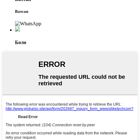
Ватсап
Боло