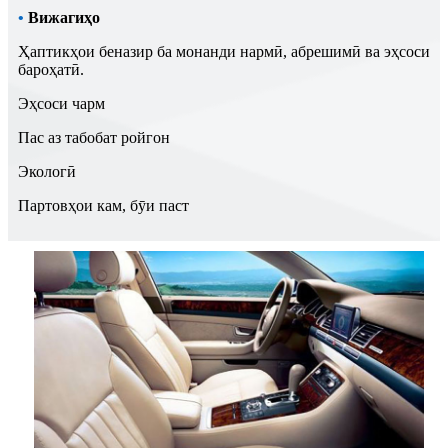
•
Вижагиҳо
Ҳаптикҳои беназир ба монанди нармӣ, абрешимӣ ва эҳсоси
бароҳатӣ.
Эҳсоси чарм
Пас аз табобат ройгон
Экологӣ
Партовҳои кам, бӯи паст