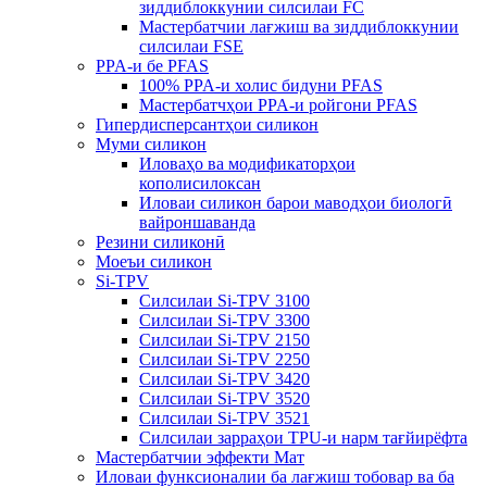
зиддиблоккунии силсилаи FC
Мастербатчии лағжиш ва зиддиблоккунии
силсилаи FSE
PPA-и бе PFAS
100% PPA-и холис бидуни PFAS
Мастербатчҳои PPA-и ройгони PFAS
Гипердисперсантҳои силикон
Муми силикон
Иловаҳо ва модификаторҳои
кополисилоксан
Иловаи силикон барои маводҳои биологӣ
вайроншаванда
Резини силиконӣ
Моеъи силикон
Si-TPV
Силсилаи Si-TPV 3100
Силсилаи Si-TPV 3300
Силсилаи Si-TPV 2150
Силсилаи Si-TPV 2250
Силсилаи Si-TPV 3420
Силсилаи Si-TPV 3520
Силсилаи Si-TPV 3521
Силсилаи зарраҳои TPU-и нарм тағйирёфта
Мастербатчии эффекти Мат
Иловаи функсионалии ба лағжиш тобовар ва ба