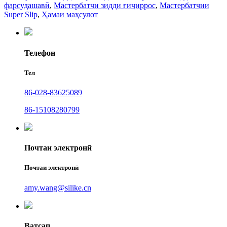
фарсудашавӣ
,
Мастербатчи зидди ғиҷиррос
,
Мастербатчии
Super Slip
,
Ҳамаи маҳсулот
Телефон
Тел
86-028-83625089
86-15108280799
Почтаи электронӣ
Почтаи электронӣ
amy.wang@silike.cn
Ватсап