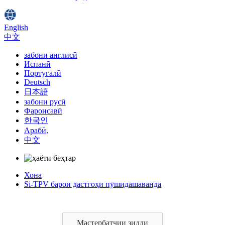
English
中文
забони англисӣ
Испанӣ
Португалӣ
Deutsch
日本語
забони русӣ
Фаронсавӣ
한국인
Арабӣ,
中文
Хона
Si-TPV барои дастгоҳи пӯшидашаванда
Мастербатчии зидди