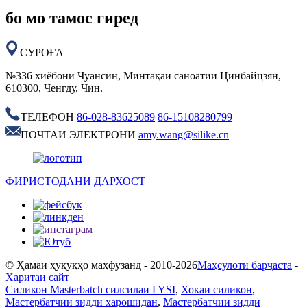
бо мо тамос гиред
СУРОҒА
№336 хиёбони Чуансин, Минтақаи саноатии Цинбайцзян,
610300, Ченгду, Чин.
ТЕЛЕФОН
86-028-83625089
86-15108280799
ПОЧТАИ ЭЛЕКТРОНӢ
amy.wang@silike.cn
ФИРИСТОДАНИ ДАРХОСТ
© Ҳамаи ҳуқуқҳо маҳфузанд - 2010-2026
Маҳсулоти барҷаста
-
Харитаи сайт
Силикон Masterbatch силсилаи LYSI
,
Хокаи силикон
,
Мастербатчии зидди харошидан
,
Мастербатчии зидди