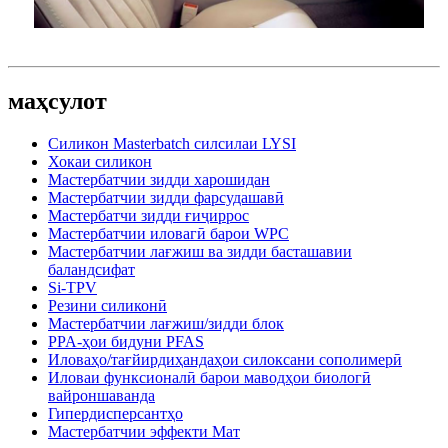
маҳсулот
Силикон Masterbatch силсилаи LYSI
Хокаи силикон
Мастербатчии зидди харошидан
Мастербатчии зидди фарсудашавӣ
Мастербатчи зидди ғиҷиррос
Мастербатчии иловагӣ барои WPC
Мастербатчии лағжиш ва зидди басташавии
баландсифат
Si-TPV
Резини силиконӣ
Мастербатчии лағжиш/зидди блок
PPA-ҳои бидуни PFAS
Иловаҳо/тағйирдиҳандаҳои силоксани сополимерӣ
Иловаи функсионалӣ барои маводҳои биологӣ
вайроншаванда
Гипердисперсантҳо
Мастербатчии эффекти Мат