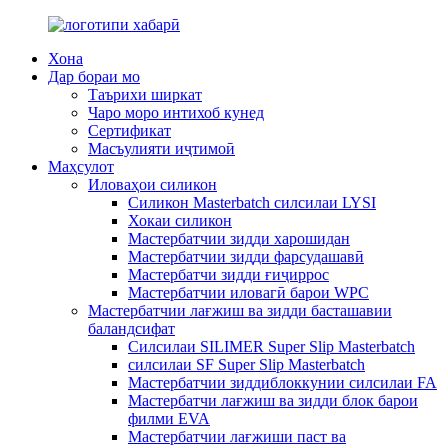
Хона
Дар бораи мо
Таърихи ширкат
Чаро моро интихоб кунед
Сертификат
Масъулияти иҷтимоӣ
Маҳсулот
Иловаҳои силикон
Силикон Masterbatch силсилаи LYSI
Хокаи силикон
Мастербатчии зидди харошидан
Мастербатчии зидди фарсудашавӣ
Мастербатчи зидди ғиҷиррос
Мастербатчии иловагӣ барои WPC
Мастербатчии лағжиш ва зидди басташавии
баландсифат
Силсилаи SILIMER Super Slip Masterbatch
силсилаи SF Super Slip Masterbatch
Мастербатчии зиддиблоккунии силсилаи FA
Мастербатчи лағжиш ва зидди блок барои
филми EVA
Мастербатчии лағжиши паст ва