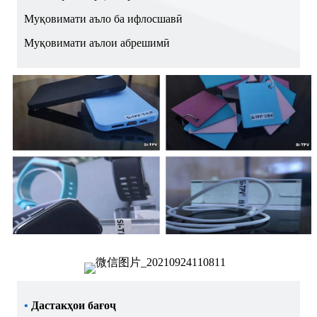
Муқовимати аъло ба ифлосшавӣ
Муқовимати аълои абрешимӣ
•
Дастакҳои бағоҷ