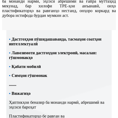
ба монанди нармӣ, эҳсоси абрешимӣ ва ғайра муттаҳид
мекунад, бар хилофи TPE-ҳои анъанавӣ, онҳо
пластификаторҳо ва равғанҳо нестанд, онҳоро коркард ва
дубора истифода бурдан мумкин аст.
•
Дастгоҳҳои пӯшидашаванда, тасмаҳои соатҳои
интеллектуалӣ
•
Лавозимоти дастгоҳҳои электронӣ, масалан:
гӯшмонакҳо
•
Қабати мобилӣ
•
Симҳои гӯшмонак
.......
•
Вижагиҳо
Ҳаптикҳои беназир ба монанди нармӣ, абрешимӣ ва
эҳсоси бароҳат
Пластификаторҳо бе равған ва