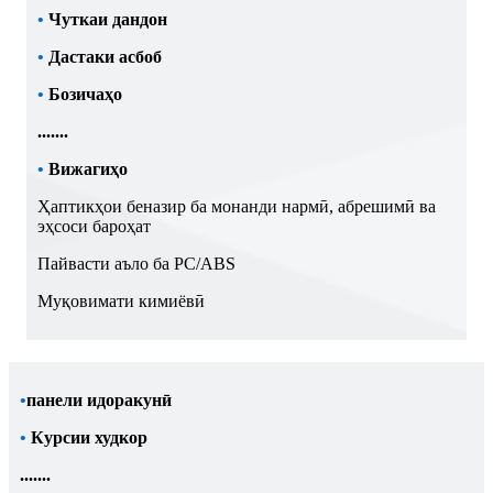
•
Чуткаи дандон
•
Дастаки асбоб
•
Бозичаҳо
.......
•
Вижагиҳо
Ҳаптикҳои беназир ба монанди нармӣ, абрешимӣ ва
эҳсоси бароҳат
Пайвасти аъло ба PC/ABS
Муқовимати кимиёвӣ
•
панели идоракунӣ
•
Курсии худкор
.......