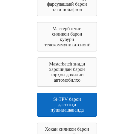
фарсудашавӣ барои
таги пойафзол
Мастербатчии
силикон барои
қубури
телекоммуникатсионӣ
Masterbatch зидди
харошидан барои
корҳои дохилии
автомобилҳо
Si-TPV барои
дастгоҳи
пӯшидашаванда
Хокаи силикон барои