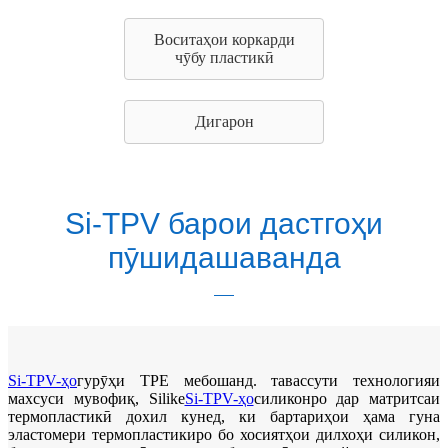
Воситаҳои коркарди
чӯбу пластикӣ
Дигарон
Si-TPV барои дастгоҳи
пӯшидашаванда
Si-TPV-ҳо
гурӯҳи TPE мебошанд. тавассути технологияи
махсуси мувофиқ, Silike
Si-TPV-ҳо
силиконро дар матритсаи
термопластикӣ дохил кунед, ки бартариҳои ҳама гуна
эластомери термопластикиро бо хосиятҳои дилхоҳи силикон,