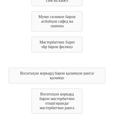
сим ва кабел
Муми силикон барои
асбобҳои сафед ва
ошхона
Мастербатчии Super
slip барои филмҳо
Воситаҳои коркард барои қаламҳои ранга/
қаламҳо
Воситаҳои коркард
барои мастербатчии
оташгиранда/
мастербатчии ранга