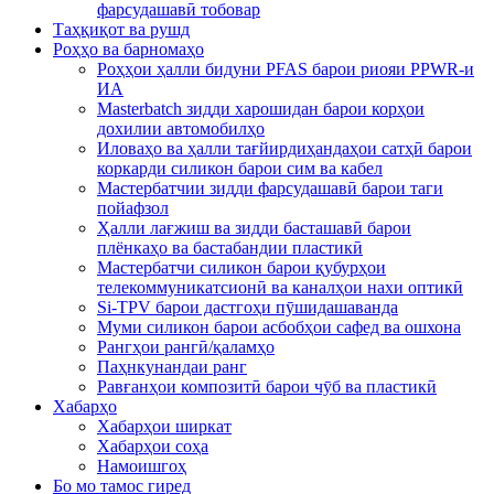
фарсудашавӣ тобовар
Таҳқиқот ва рушд
Роҳҳо ва барномаҳо
Роҳҳои ҳалли бидуни PFAS барои риояи PPWR-и
ИА
Masterbatch зидди харошидан барои корҳои
дохилии автомобилҳо
Иловаҳо ва ҳалли тағйирдиҳандаҳои сатҳӣ барои
коркарди силикон барои сим ва кабел
Мастербатчии зидди фарсудашавӣ барои таги
пойафзол
Ҳалли лағжиш ва зидди басташавӣ барои
плёнкаҳо ва бастабандии пластикӣ
Мастербатчи силикон барои қубурҳои
телекоммуникатсионӣ ва каналҳои нахи оптикӣ
Si-TPV барои дастгоҳи пӯшидашаванда
Муми силикон барои асбобҳои сафед ва ошхона
Рангҳои рангӣ/қаламҳо
Паҳнкунандаи ранг
Равғанҳои композитӣ барои чӯб ва пластикӣ
Хабарҳо
Хабарҳои ширкат
Хабарҳои соҳа
Намоишгоҳ
Бо мо тамос гиред