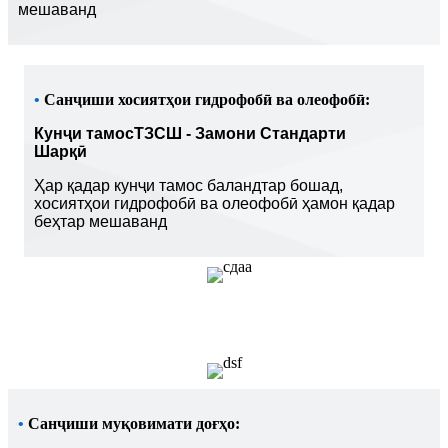
мешаванд
•
Санҷиши хосиятҳои гидрофобӣ ва олеофобӣ:
Кунҷи тамос
T
ЗСШ - Замони Стандарти
Шарқӣ
Ҳар қадар кунҷи тамос баландтар бошад,
хосиятҳои гидрофобӣ ва олеофобӣ ҳамон қадар
беҳтар мешаванд
•
Санҷиши муқовимати доғҳо: