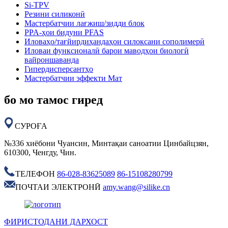
Si-TPV
Резини силиконӣ
Мастербатчии лағжиш/зидди блок
PPA-ҳои бидуни PFAS
Иловаҳо/тағйирдиҳандаҳои силоксани сополимерӣ
Иловаи функсионалӣ барои маводҳои биологӣ
вайроншаванда
Гипердисперсантҳо
Мастербатчии эффекти Мат
бо мо тамос гиред
СУРОҒА
№336 хиёбони Чуансин, Минтақаи саноатии Цинбайцзян,
610300, Ченгду, Чин.
ТЕЛЕФОН
86-028-83625089
86-15108280799
ПОЧТАИ ЭЛЕКТРОНӢ
amy.wang@silike.cn
ФИРИСТОДАНИ ДАРХОСТ