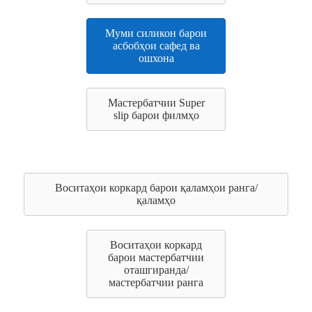
Муми силикон барои
асбобҳои сафед ва
ошхона
Мастербатчии Super
slip барои филмҳо
Воситаҳои коркард барои қаламҳои ранга/
қаламҳо
Воситаҳои коркард
барои мастербатчии
оташгиранда/
мастербатчии ранга