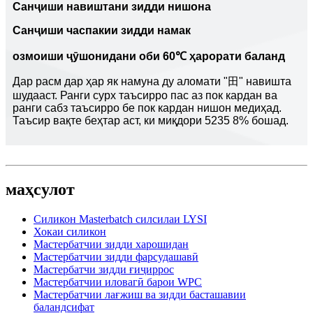
Санҷиши навиштани зидди нишона
Санҷиши часпакии зидди намак
озмоиши ҷӯшонидани оби 60℃ ҳарорати баланд
Дар расм дар ҳар як намуна ду аломати "田" навишта
шудааст. Ранги сурх таъсирро пас аз пок кардан ва
ранги сабз таъсирро бе пок кардан нишон медиҳад.
Таъсир вақте беҳтар аст, ки миқдори 5235 8% бошад.
маҳсулот
Силикон Masterbatch силсилаи LYSI
Хокаи силикон
Мастербатчии зидди харошидан
Мастербатчии зидди фарсудашавӣ
Мастербатчи зидди ғиҷиррос
Мастербатчии иловагӣ барои WPC
Мастербатчии лағжиш ва зидди басташавии
баландсифат