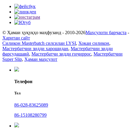
© Ҳамаи ҳуқуқҳо маҳфузанд - 2010-2026
Маҳсулоти барҷаста
-
Харитаи сайт
Силикон Masterbatch силсилаи LYSI
,
Хокаи силикон
,
Мастербатчии зидди харошидан
,
Мастербатчии зидди
фарсудашавӣ
,
Мастербатчи зидди ғиҷиррос
,
Мастербатчии
Super Slip
,
Ҳамаи маҳсулот
Телефон
Тел
86-028-83625089
86-15108280799