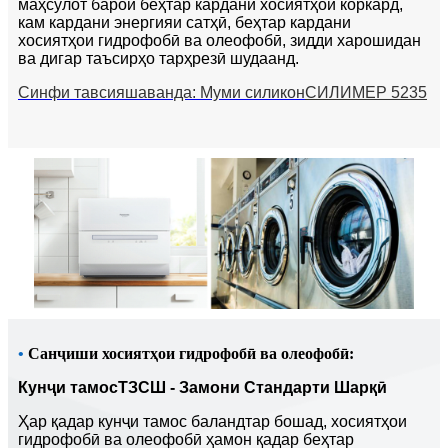
маҳсулот барои беҳтар кардани хосиятҳои коркард,
кам кардани энергияи сатҳӣ, беҳтар кардани
хосиятҳои гидрофобӣ ва олеофобӣ, зидди харошидан
ва дигар таъсирҳо тарҳрезӣ шудаанд.
Синфи тавсияшаванда: Муми силикон
СИЛИМЕР 5235
•
Санҷиши хосиятҳои гидрофобӣ ва олеофобӣ:
Кунҷи тамос
T
ЗСШ - Замони Стандарти Шарқӣ
Ҳар қадар кунҷи тамос баландтар бошад, хосиятҳои
гидрофобӣ ва олеофобӣ ҳамон қадар беҳтар