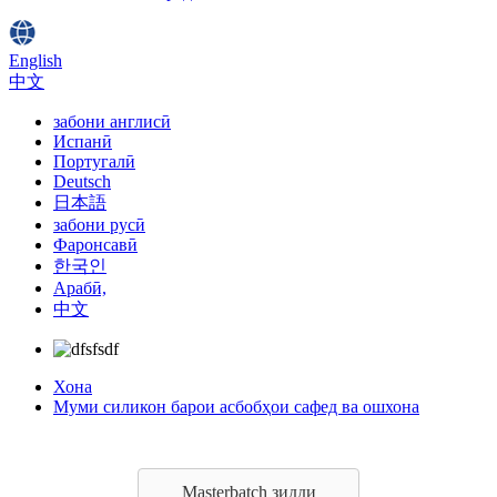
English
中文
забони англисӣ
Испанӣ
Португалӣ
Deutsch
日本語
забони русӣ
Фаронсавӣ
한국인
Арабӣ,
中文
Хона
Муми силикон барои асбобҳои сафед ва ошхона
Masterbatch зидди