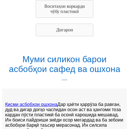
Воситаҳои коркарди
чӯбу пластикӣ
Дигарон
Муми силикон барои
асбобҳои сафед ва ошхона
Қисми асбобҳои ошхона
Дар ҳаёти ҳаррӯза ба равған,
дуд ва дигар доғҳо часпидан осон аст ва ҳангоми тоза
кардан пӯсти пластикӣ ба осонӣ харошида мешавад.
Ин боиси пайдоиши зиёди осор мегардад ва ба зебоии
асбобҳои барқӣ таъсир мерасонад. Ин силсила