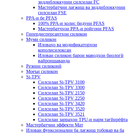
зиддиблоккунии силсилаи FC
Мастербатчии лағжиш ва зиддиблоккунии
силсилаи FSE
PPA-и бе PFAS
100% PPA-и холис бидуни PFAS
Мастербатчҳои PPA-и ройгони PFAS
Гипердисперсантҳои силикон
Муми силикон
Иловаҳо ва модификаторҳои
кополисилоксан
Иловаи силикон барои маводҳои биологӣ
вайроншаванда
Резини силиконӣ
Моеъи силикон
Si-TPV
Силсилаи Si-TPV 3100
Силсилаи Si-TPV 3300
Силсилаи Si-TPV 2150
Силсилаи Si-TPV 2250
Силсилаи Si-TPV 3420
Силсилаи Si-TPV 3520
Силсилаи Si-TPV 3521
Силсилаи зарраҳои TPU-и нарм тағйирёфта
Мастербатчии эффекти Мат
Иловаи функсионалии ба лағжиш тобовар ва ба