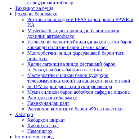
фарсудашавӣ тобовар
Таҳқиқот ва рушд
Роҳҳо ва барномаҳо
Роҳҳои ҳалли бидуни PFAS барои риояи PPWR-и
ИА
Masterbatch зидди харошидан барои корҳои
дохилии автомобилҳо
Иловаҳо ва ҳалли тағйирдиҳандаҳои сатҳӣ барои
коркарди силикон барои сим ва кабел
Мастербатчии зидди фарсудашавӣ барои таги
пойафзол
Ҳалли лағжиш ва зидди басташавӣ барои
плёнкаҳо ва бастабандии пластикӣ
Мастербатчи силикон барои қубурҳои
телекоммуникатсионӣ ва каналҳои нахи оптикӣ
Si-TPV барои дастгоҳи пӯшидашаванда
Муми силикон барои асбобҳои сафед ва ошхона
Рангҳои рангӣ/қаламҳо
Паҳнкунандаи ранг
Равғанҳои композитӣ барои чӯб ва пластикӣ
Хабарҳо
Хабарҳои ширкат
Хабарҳои соҳа
Намоишгоҳ
Бо мо тамос гиред