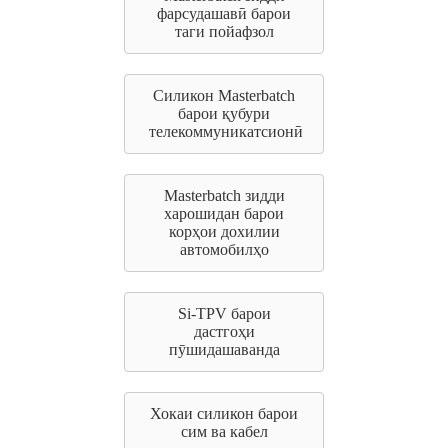
фарсудашавӣ барои
таги пойафзол
Силикон Masterbatch
барои қубури
телекоммуникатсионӣ
Masterbatch зидди
харошидан барои
корҳои дохилии
автомобилҳо
Si-TPV барои
дастгоҳи
пӯшидашаванда
Хокаи силикон барои
сим ва кабел