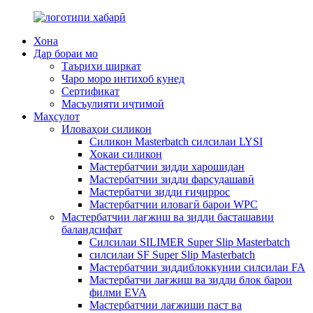
Хона
Дар бораи мо
Таърихи ширкат
Чаро моро интихоб кунед
Сертификат
Масъулияти иҷтимоӣ
Маҳсулот
Иловаҳои силикон
Силикон Masterbatch силсилаи LYSI
Хокаи силикон
Мастербатчии зидди харошидан
Мастербатчии зидди фарсудашавӣ
Мастербатчи зидди ғиҷиррос
Мастербатчии иловагӣ барои WPC
Мастербатчии лағжиш ва зидди басташавии
баландсифат
Силсилаи SILIMER Super Slip Masterbatch
силсилаи SF Super Slip Masterbatch
Мастербатчии зиддиблоккунии силсилаи FA
Мастербатчи лағжиш ва зидди блок барои
филми EVA
Мастербатчии лағжиши паст ва