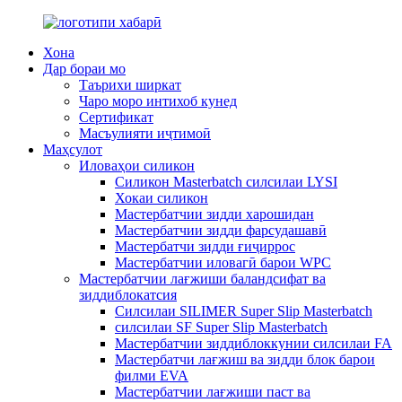
Хона
Дар бораи мо
Таърихи ширкат
Чаро моро интихоб кунед
Сертификат
Масъулияти иҷтимоӣ
Маҳсулот
Иловаҳои силикон
Силикон Masterbatch силсилаи LYSI
Хокаи силикон
Мастербатчии зидди харошидан
Мастербатчии зидди фарсудашавӣ
Мастербатчи зидди ғиҷиррос
Мастербатчии иловагӣ барои WPC
Мастербатчии лағжиши баландсифат ва
зиддиблокатсия
Силсилаи SILIMER Super Slip Masterbatch
силсилаи SF Super Slip Masterbatch
Мастербатчии зиддиблоккунии силсилаи FA
Мастербатчи лағжиш ва зидди блок барои
филми EVA
Мастербатчии лағжиши паст ва