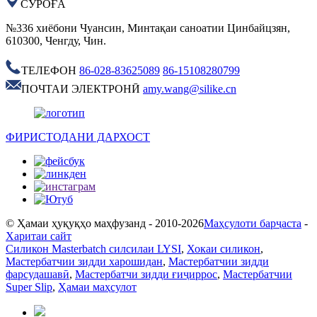
СУРОҒА
№336 хиёбони Чуансин, Минтақаи саноатии Цинбайцзян,
610300, Ченгду, Чин.
ТЕЛЕФОН
86-028-83625089
86-15108280799
ПОЧТАИ ЭЛЕКТРОНӢ
amy.wang@silike.cn
ФИРИСТОДАНИ ДАРХОСТ
© Ҳамаи ҳуқуқҳо маҳфузанд - 2010-2026
Маҳсулоти барҷаста
-
Харитаи сайт
Силикон Masterbatch силсилаи LYSI
,
Хокаи силикон
,
Мастербатчии зидди харошидан
,
Мастербатчии зидди
фарсудашавӣ
,
Мастербатчи зидди ғиҷиррос
,
Мастербатчии
Super Slip
,
Ҳамаи маҳсулот