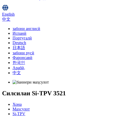
English
中文
забони англисӣ
Испанӣ
Португалӣ
Deutsch
日本語
забони русӣ
Фаронсавӣ
한국인
Арабӣ,
中文
Силсилаи Si-TPV 3521
Хона
Маҳсулот
Si-TPV