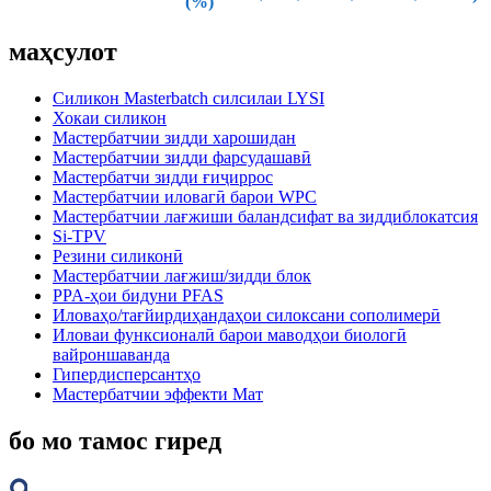
(%)
маҳсулот
Силикон Masterbatch силсилаи LYSI
Хокаи силикон
Мастербатчии зидди харошидан
Мастербатчии зидди фарсудашавӣ
Мастербатчи зидди ғиҷиррос
Мастербатчии иловагӣ барои WPC
Мастербатчии лағжиши баландсифат ва зиддиблокатсия
Si-TPV
Резини силиконӣ
Мастербатчии лағжиш/зидди блок
PPA-ҳои бидуни PFAS
Иловаҳо/тағйирдиҳандаҳои силоксани сополимерӣ
Иловаи функсионалӣ барои маводҳои биологӣ
вайроншаванда
Гипердисперсантҳо
Мастербатчии эффекти Мат
бо мо тамос гиред