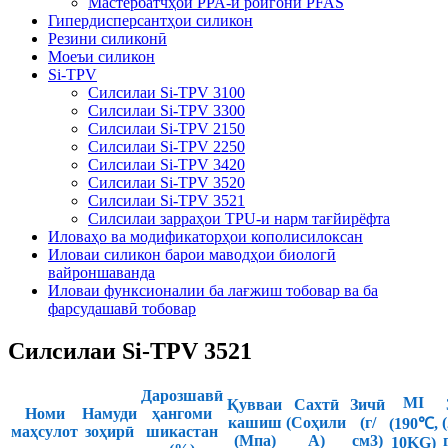
Мастербатчҳои PPA-и ройгони PFAS
Гипердисперсантҳои силикон
Резини силиконӣ
Моеъи силикон
Si-TPV
Силсилаи Si-TPV 3100
Силсилаи Si-TPV 3300
Силсилаи Si-TPV 2150
Силсилаи Si-TPV 2250
Силсилаи Si-TPV 3420
Силсилаи Si-TPV 3520
Силсилаи Si-TPV 3521
Силсилаи зарраҳои TPU-и нарм тағйирёфта
Иловаҳо ва модификаторҳои кополисилоксан
Иловаи силикон барои маводҳои биологӣ
вайроншаванда
Иловаи функсионалии ба лағжиш тобовар ва ба
фарсудашавӣ тобовар
Силсилаи Si-TPV 3521
Дарозшавӣ
MI
Қувваи
Сахтӣ
Зичӣ
Номи
Намуди
ҳангоми
кашиш
(Соҳили
(г/
(190℃,
маҳсулот
зоҳирӣ
шикастан
(Мпа)
А)
см3)
10KG)