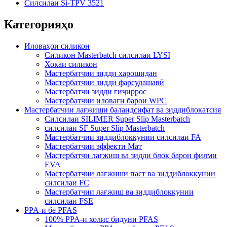
Силсилаи Si-TPV 3521
Категорияҳо
Иловаҳои силикон
Силикон Masterbatch силсилаи LYSI
Хокаи силикон
Мастербатчии зидди харошидан
Мастербатчии зидди фарсудашавӣ
Мастербатчи зидди ғиҷиррос
Мастербатчии иловагӣ барои WPC
Мастербатчии лағжиши баландсифат ва зиддиблокатсия
Силсилаи SILIMER Super Slip Masterbatch
силсилаи SF Super Slip Masterbatch
Мастербатчии зиддиблоккунии силсилаи FA
Мастербатчии эффекти Мат
Мастербатчи лағжиш ва зидди блок барои филми
EVA
Мастербатчии лағжиши паст ва зиддиблоккунии
силсилаи FC
Мастербатчии лағжиш ва зиддиблоккунии
силсилаи FSE
PPA-и бе PFAS
100% PPA-и холис бидуни PFAS