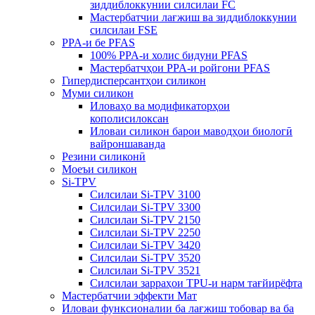
зиддиблоккунии силсилаи FC
Мастербатчии лағжиш ва зиддиблоккунии
силсилаи FSE
PPA-и бе PFAS
100% PPA-и холис бидуни PFAS
Мастербатчҳои PPA-и ройгони PFAS
Гипердисперсантҳои силикон
Муми силикон
Иловаҳо ва модификаторҳои
кополисилоксан
Иловаи силикон барои маводҳои биологӣ
вайроншаванда
Резини силиконӣ
Моеъи силикон
Si-TPV
Силсилаи Si-TPV 3100
Силсилаи Si-TPV 3300
Силсилаи Si-TPV 2150
Силсилаи Si-TPV 2250
Силсилаи Si-TPV 3420
Силсилаи Si-TPV 3520
Силсилаи Si-TPV 3521
Силсилаи зарраҳои TPU-и нарм тағйирёфта
Мастербатчии эффекти Мат
Иловаи функсионалии ба лағжиш тобовар ва ба