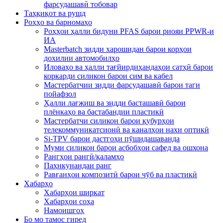
фарсудашавӣ тобовар
Таҳқиқот ва рушд
Роҳҳо ва барномаҳо
Роҳҳои ҳалли бидуни PFAS барои риояи PPWR-и
ИА
Masterbatch зидди харошидан барои корҳои
дохилии автомобилҳо
Иловаҳо ва ҳалли тағйирдиҳандаҳои сатҳӣ барои
коркарди силикон барои сим ва кабел
Мастербатчии зидди фарсудашавӣ барои таги
пойафзол
Ҳалли лағжиш ва зидди басташавӣ барои
плёнкаҳо ва бастабандии пластикӣ
Мастербатчи силикон барои қубурҳои
телекоммуникатсионӣ ва каналҳои нахи оптикӣ
Si-TPV барои дастгоҳи пӯшидашаванда
Муми силикон барои асбобҳои сафед ва ошхона
Рангҳои рангӣ/қаламҳо
Паҳнкунандаи ранг
Равғанҳои композитӣ барои чӯб ва пластикӣ
Хабарҳо
Хабарҳои ширкат
Хабарҳои соҳа
Намоишгоҳ
Бо мо тамос гиред